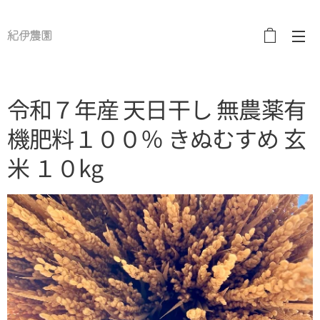
紀伊農園
令和７年産 天日干し 無農薬有
機肥料１００％ きぬむすめ 玄
米 １０kg