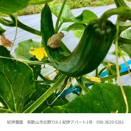
紀伊農園 和歌山市北野719-1 紀伊アパート1号 090-3629-5281