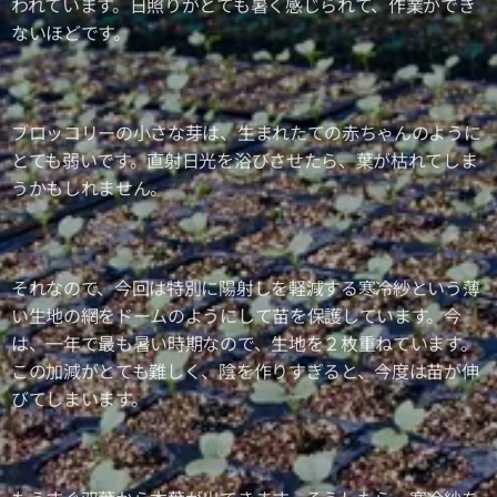
われています。日照りがとても暑く感じられて、作業ができ
ないほどです。
ブロッコリーの小さな芽は、生まれたての赤ちゃんのように
とても弱いです。直射日光を浴びさせたら、葉が枯れてしま
うかもしれません。
それなので、今回は特別に陽射しを軽減する寒冷紗という薄
い生地の網をドームのようにして苗を保護しています。今
は、一年で最も暑い時期なので、生地を２枚重ねています。
この加減がとても難しく、陰を作りすぎると、今度は苗が伸
びてしまいます。