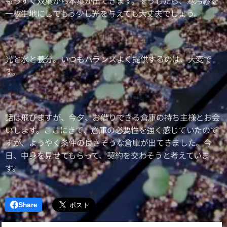
もうすぐ双葉から本葉が出てきます。そうしたら、寒冷紗を
一枚生地にしてもう少し光を与えても大丈夫でしょう。
光と水と養分。いつもバランスよく提供するのは、大変で
す。
話は飛びますが、今夕、お借りできる倉庫の持ち主様とお会
いします。ここにきて、倉庫の必要性を強く感じていたので
すが、ようやく条件の良さそうな倉庫が出てきました。今
日、中身を見せてもらって、契約を交わそうと考えていま
す。
Share