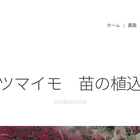
ホーム
農園
ツマイモ 苗の植
2020年05月05日